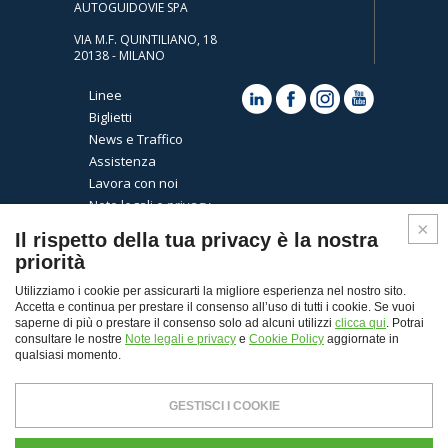
AUTOGUIDOVIE SPA
VIA M.F. QUINTILIANO, 18
20138 - MILANO
Linee
Biglietti
News e Traffico
Assistenza
Lavora con noi
Note legali e privacy
Cookies
Il rispetto della tua privacy è la nostra
priorità
Utilizziamo i cookie per assicurarti la migliore esperienza nel nostro sito.
Accetta e continua per prestare il consenso all’uso di tutti i cookie. Se vuoi
saperne di più o prestare il consenso solo ad alcuni utilizzi
clicca qui
. Potrai
consultare le nostre
Note legali e privacy
e
Cookie Policy
aggiornate in
qualsiasi momento.
Top
GESTISCI I COOKIE
© Copyright 2026 - Autoguidovie spa