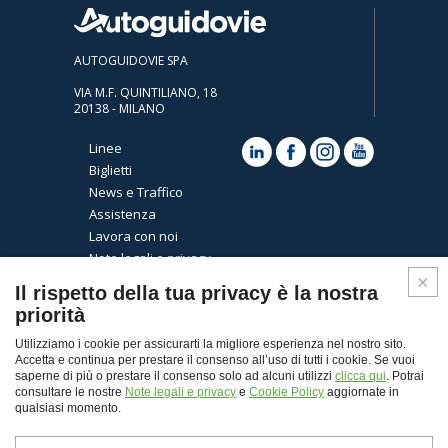
AUTOGUIDOVIE SPA
VIA M.F. QUINTILIANO, 18
20138 - MILANO
Linee
Biglietti
News e Traffico
Assistenza
Lavora con noi
Note legali e privacy
Cookies
Il rispetto della tua privacy è la nostra
priorità
Utilizziamo i cookie per assicurarti la migliore esperienza nel nostro sito.
Accetta e continua per prestare il consenso all’uso di tutti i cookie. Se vuoi
saperne di più o prestare il consenso solo ad alcuni utilizzi
clicca qui
. Potrai
consultare le nostre
Note legali e privacy
e
Cookie Policy
aggiornate in
qualsiasi momento.
Top