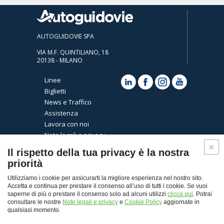
AUTOGUIDOVIE SPA
VIA M.F. QUINTILIANO, 18
20138 - MILANO
Linee
Biglietti
News e Traffico
Assistenza
Lavora con noi
Note legali e privacy
Cookies
Il rispetto della tua privacy è la nostra
priorità
Utilizziamo i cookie per assicurarti la migliore esperienza nel nostro sito.
Accetta e continua per prestare il consenso all’uso di tutti i cookie. Se vuoi
saperne di più o prestare il consenso solo ad alcuni utilizzi
clicca qui
. Potrai
consultare le nostre
Note legali e privacy
e
Cookie Policy
aggiornate in
qualsiasi momento.