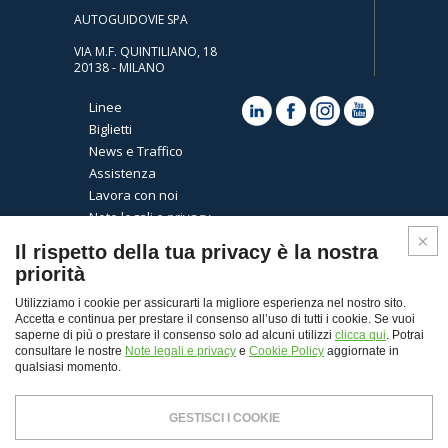
AUTOGUIDOVIE SPA
VIA M.F. QUINTILIANO, 18
20138 - MILANO
Linee
Biglietti
News e Traffico
Assistenza
Lavora con noi
Note legali e privacy
Cookies
Il rispetto della tua privacy è la nostra
priorità
Utilizziamo i cookie per assicurarti la migliore esperienza nel nostro sito.
Accetta e continua per prestare il consenso all’uso di tutti i cookie. Se vuoi
saperne di più o prestare il consenso solo ad alcuni utilizzi
clicca qui
. Potrai
consultare le nostre
Note legali e privacy
e
Cookie Policy
aggiornate in
qualsiasi momento.
Top
GESTISCI I COOKIE
© Copyright 2026 - Autoguidovie spa