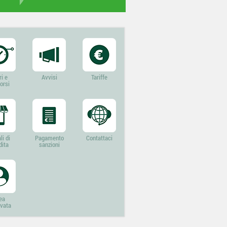
ri e
Avvisi
Tariffe
orsi
li di
Pagamento
Contattaci
dita
sanzioni
ea
rvata