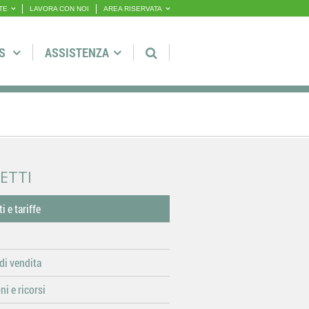
TE
LAVORA CON NOI
AREA RISERVATA
S
ASSISTENZA
IETTI
ti e tariffe
di vendita
i e ricorsi