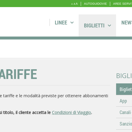
A
AUTOGUIDOVIE
AREE SERVI
A
A
LINEE
NEW
BIGLIETTI
TARIFFE
BIGL
Bigliet
, le tariffe e le modalità previste per ottenere abbonamenti
App
.
Canali 
 titolo, il cliente accetta le
Condizioni di Viaggio
.
Sanzion