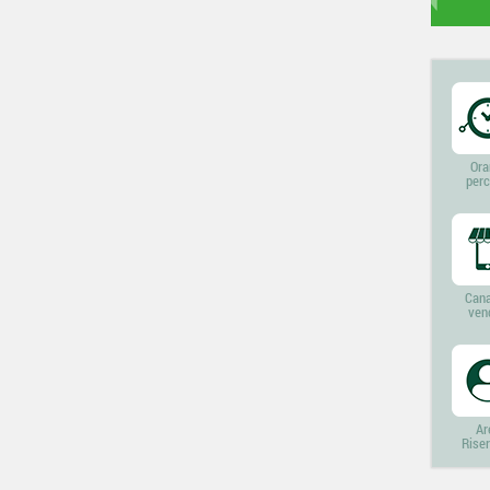
Ora
perc
Cana
ven
Ar
Rise