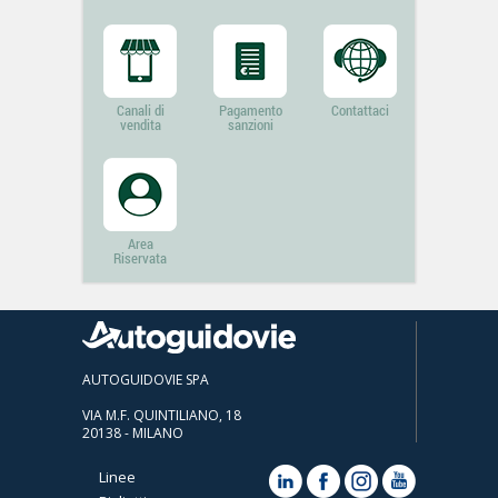
Canali di
Pagamento
Contattaci
vendita
sanzioni
Area
Riservata
AUTOGUIDOVIE SPA
VIA M.F. QUINTILIANO, 18
20138 - MILANO
Linee