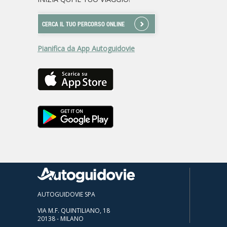
CERCA IL TUO PERCORSO ONLINE
Pianifica da App Autoguidovie
AUTOGUIDOVIE SPA
VIA M.F. QUINTILIANO, 18
20138 - MILANO